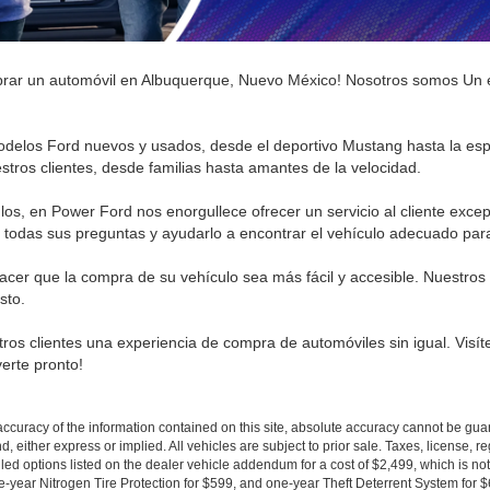
prar un automóvil en Albuquerque, Nuevo México! Nosotros somos Un 
delos Ford nuevos y usados, desde el deportivo Mustang hasta la esp
stros clientes, desde familias hasta amantes de la velocidad.
os, en Power Ford nos enorgullece ofrecer un servicio al cliente exce
 todas sus preguntas y ayudarlo a encontrar el vehículo adecuado par
cer que la compra de su vehículo sea más fácil y accesible. Nuestros
sto.
s clientes una experiencia de compra de automóviles sin igual. Visí
erte pronto!
curacy of the information contained on this site, absolute accuracy cannot be guar
nd, either express or implied. All vehicles are subject to prior sale. Taxes, license, r
ed options listed on the dealer vehicle addendum for a cost of $2,499, which is no
-year Nitrogen Tire Protection for $599, and one-year Theft Deterrent System for $6