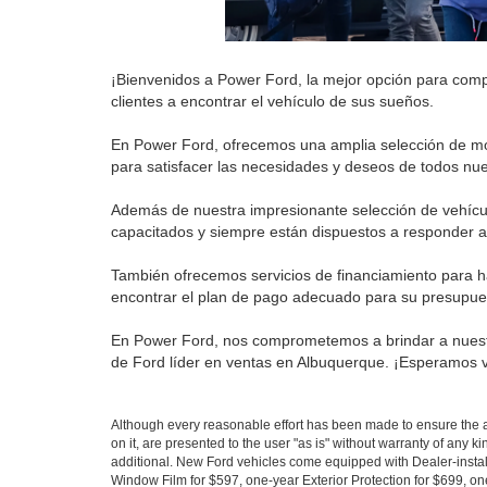
¡Bienvenidos a Power Ford, la mejor opción para com
clientes a encontrar el vehículo de sus sueños.
En Power Ford, ofrecemos una amplia selección de mo
para satisfacer las necesidades y deseos de todos nue
Además de nuestra impresionante selección de vehícul
capacitados y siempre están dispuestos a responder a
También ofrecemos servicios de financiamiento para ha
encontrar el plan de pago adecuado para su presupue
En Power Ford, nos comprometemos a brindar a nuestro
de Ford líder en ventas en Albuquerque. ¡Esperamos v
Although every reasonable effort has been made to ensure the ac
on it, are presented to the user "as is" without warranty of any ki
additional. New Ford vehicles come equipped with Dealer-install
Window Film for $597, one-year Exterior Protection for $699, one