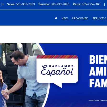
Sales:
505-933-7883
Service:
505-933-7890
Parts:
505-225-7468
|
e
▼
NEW
PRE-OWNED
SERVICE &