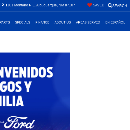
1101 Montano N.E. Albuquerque, NM 87107
|
SAVED
SEARCH
 PARTS
SPECIALS
FINANCE
ABOUT US
AREAS SERVED
EN ESPAÑOL